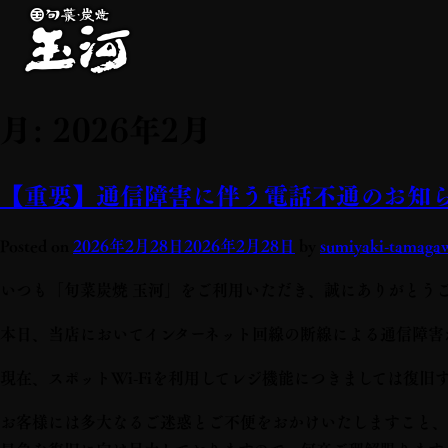
月:
2026年2月
【重要】通信障害に伴う電話不通のお知
Posted on
2026年2月28日
2026年2月28日
by
sumiyaki-tamaga
いつも「旬菜炭焼 玉河」をご利用いただき、誠にありがとう
本日、当店においてインターネット回線の断線による通信障害
現在、スポットWi-Fiを利用してレジ機能につきましては復
お客様には多大なるご迷惑とご不便をおかけいたしますこと、